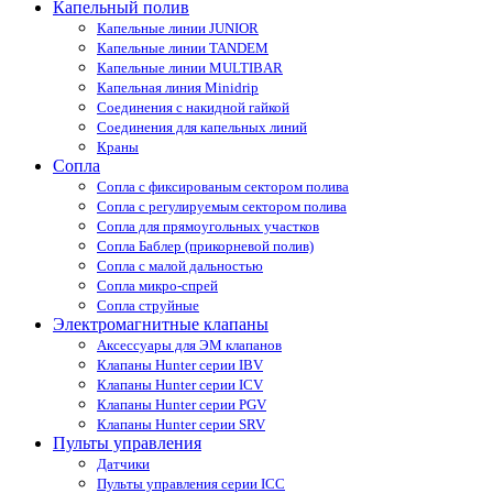
Капельный полив
Капельные линии JUNIOR
Капельные линии TANDEM
Капельные линии MULTIBAR
Капельная линия Minidrip
Соединения с накидной гайкой
Соединения для капельных линий
Краны
Сопла
Cопла с фиксированым сектором полива
Сопла с регулируемым сектором полива
Сопла для прямоугольных участков
Сопла Баблер (прикорневой полив)
Сопла с малой дальностью
Сопла микро-спрей
Сопла струйные
Электромагнитные клапаны
Аксессуары для ЭМ клапанов
Клапаны Hunter серии IBV
Клапаны Hunter серии ICV
Клапаны Hunter серии PGV
Клапаны Hunter серии SRV
Пульты управления
Датчики
Пульты управления серии ICС