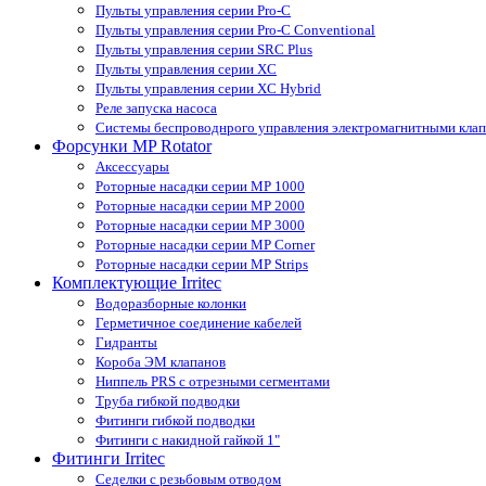
Пульты управления серии Pro-С
Пульты управления серии Pro-С Conventional
Пульты управления серии SRС Plus
Пульты управления серии XС
Пульты управления серии XС Hybrid
Реле запуска насоса
Системы беспроводнрого управления электромагнитными кла
Форсунки MP Rotator
Аксессуары
Роторные насадки серии MP 1000
Роторные насадки серии MP 2000
Роторные насадки серии MP 3000
Роторные насадки серии MP Corner
Роторные насадки серии MP Strips
Комплектующие Irritec
Водоразборные колонки
Герметичное соединение кабелей
Гидранты
Короба ЭМ клапанов
Ниппель PRS с отрезными сегментами
Труба гибкой подводки
Фитинги гибкой подводки
Фитинги с накидной гайкой 1"
Фитинги Irritec
Седелки с резьбовым отводом