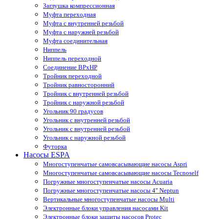
Заглушка компрессионная
Муфта переходная
Муфта с внутренней резьбой
Муфта с наружней резьбой
Муфта соединительная
Ниппель
Ниппель переходной
Соединение ВРхНР
Тройник переходной
Тройник равносторонний
Тройник с внутренней резьбой
Тройник с наружной резьбой
Угольник 90 градусов
Угольник c внутренней резьбой
Угольник с внутренней резьбой
Угольник с наружной резьбой
Футорка
Насосы ESPA
Многоступенчатые самовсасывающие насосы Aspri
Многоступенчатые самовсасывающие насосы Tecnoself
Погружные многоступенчатые насосы Acuaria
Погружные многоступенчатые насосы 4" Neptun
Вертикальные многоступенчатые насосы Multi
Электронные блоки управления насосами Kit
Электронные блоки защиты насосов Protec