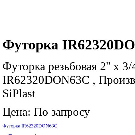
Футорка IR62320D
Футорка резьбовая 2'' х 3/
IR62320DON63C , Произво
SiPlast
Цена: По запросу
Футорка IR62320DON63C