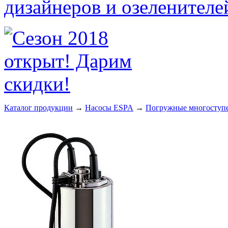
Каталог продукции
→
Насосы ESPA
→
Погружные многоступе