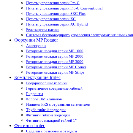
Пульты управления серии Pro-С
Пульты управления серии Pro-С Conventional
Пульты управления серии SRС Plus
Пульты управления серии XС
Пульты управления серии XС Hybrid
Реле запуска насоса
Системы беспроводнрого управления электромагнитными кла
Форсунки MP Rotator
Аксессуары
Роторные насадки серии MP 1000
Роторные насадки серии MP 2000
Роторные насадки серии MP 3000
Роторные насадки серии MP Corner
Роторные насадки серии MP Strips
Комплектующие Irritec
Водоразборные колонки
Герметичное соединение кабелей
Гидранты
Короба ЭМ клапанов
Ниппель PRS с отрезными сегментами
Труба гибкой подводки
Фитинги гибкой подводки
Фитинги с накидной гайкой 1"
Фитинги Irritec
Седелки с резьбовым отводом