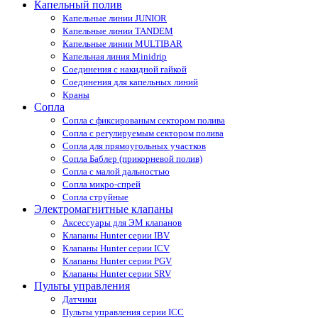
Капельный полив
Капельные линии JUNIOR
Капельные линии TANDEM
Капельные линии MULTIBAR
Капельная линия Minidrip
Соединения с накидной гайкой
Соединения для капельных линий
Краны
Сопла
Cопла с фиксированым сектором полива
Сопла с регулируемым сектором полива
Сопла для прямоугольных участков
Сопла Баблер (прикорневой полив)
Сопла с малой дальностью
Сопла микро-спрей
Сопла струйные
Электромагнитные клапаны
Аксессуары для ЭМ клапанов
Клапаны Hunter серии IBV
Клапаны Hunter серии ICV
Клапаны Hunter серии PGV
Клапаны Hunter серии SRV
Пульты управления
Датчики
Пульты управления серии ICС