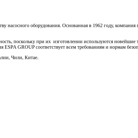
ву насосного оборудования. Основанная в 1962 году, компания 
ость, поскольку п
ри их
изготовлении используются новейшие т
ия ESPA GROUP соответствует всем требованиям и нормам безо
лии, Чили, Китае.