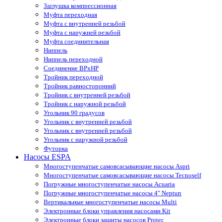
Заглушка компрессионная
Муфта переходная
Муфта с внутренней резьбой
Муфта с наружней резьбой
Муфта соединительная
Ниппель
Ниппель переходной
Соединение ВРхНР
Тройник переходной
Тройник равносторонний
Тройник с внутренней резьбой
Тройник с наружной резьбой
Угольник 90 градусов
Угольник c внутренней резьбой
Угольник с внутренней резьбой
Угольник с наружной резьбой
Футорка
Насосы ESPA
Многоступенчатые самовсасывающие насосы Aspri
Многоступенчатые самовсасывающие насосы Tecnoself
Погружные многоступенчатые насосы Acuaria
Погружные многоступенчатые насосы 4" Neptun
Вертикальные многоступенчатые насосы Multi
Электронные блоки управления насосами Kit
Электронные блоки защиты насосов Protec