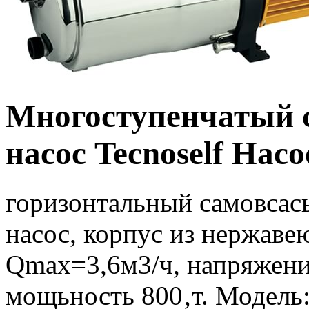
Многоступенчатый
насос Tecnoself На
горизонтальный самовса
насос, корпус из нержав
Qmax=3,6м3/ч, напряжени
мощьность 800‚т. Модел