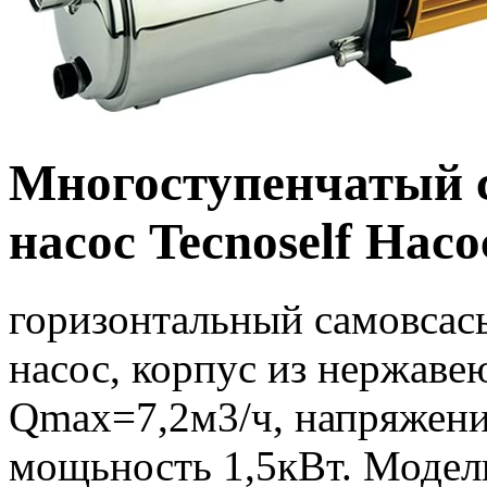
Многоступенчатый
насос Tecnoself На
горизонтальный самовса
насос, корпус из нержав
Qmax=7,2м3/ч, напряжени
мощьность 1,5кВт. Моде