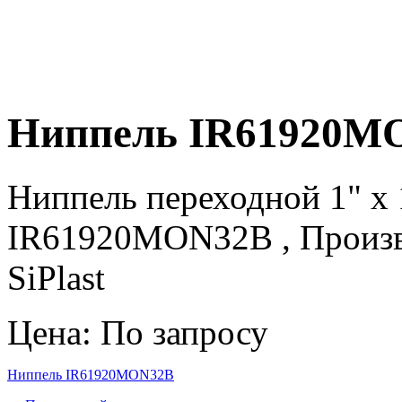
Ниппель IR61920M
Ниппель переходной 1" х 1
IR61920MON32B , Произво
SiPlast
Цена: По запросу
Ниппель IR61920MON32B