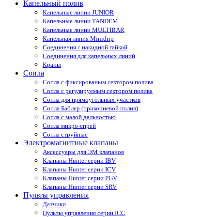
Капельный полив
Капельные линии JUNIOR
Капельные линии TANDEM
Капельные линии MULTIBAR
Капельная линия Minidrip
Соединения с накидной гайкой
Соединения для капельных линий
Краны
Сопла
Cопла с фиксированым сектором полива
Сопла с регулируемым сектором полива
Сопла для прямоугольных участков
Сопла Баблер (прикорневой полив)
Сопла с малой дальностью
Сопла микро-спрей
Сопла струйные
Электромагнитные клапаны
Аксессуары для ЭМ клапанов
Клапаны Hunter серии IBV
Клапаны Hunter серии ICV
Клапаны Hunter серии PGV
Клапаны Hunter серии SRV
Пульты управления
Датчики
Пульты управления серии ICС