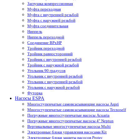
Заглушка компрессионная
Муфта переходная
Муфта с внутренней резьбой
Муфта с наружней резьбой
Муфта соединительная
Ниппель
Ниппель переходной
Соединение ВРхНР
Тройник переходной
Тройник равносторонний
Тройник с внутренней резьбой
Тройник с наружной резьбой
Угольник 90 градусов
Угольник c внутренней резьбой
Угольник с внутренней резьбой
Угольник с наружной резьбой
Футорка
Насосы ESPA
Многоступенчатые самовсасывающие насосы Aspri
Многоступенчатые самовсасывающие насосы Tecnoself
Погружные многоступенчатые насосы Acuaria
Погружные многоступенчатые насосы 4" Neptun
Вертикальные многоступенчатые насосы Multi
Электронные блоки управления насосами Kit
Электронные блоки защиты насосов Protec