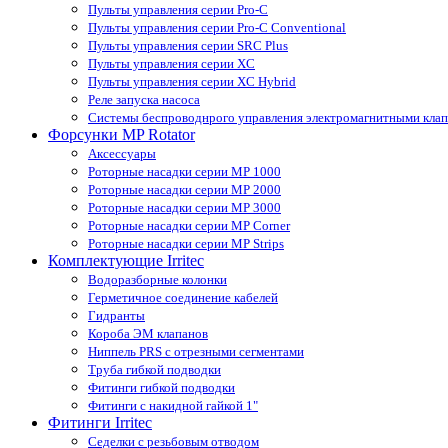
Пульты управления серии Pro-С
Пульты управления серии Pro-С Conventional
Пульты управления серии SRС Plus
Пульты управления серии XС
Пульты управления серии XС Hybrid
Реле запуска насоса
Системы беспроводнрого управления электромагнитными кла
Форсунки MP Rotator
Аксессуары
Роторные насадки серии MP 1000
Роторные насадки серии MP 2000
Роторные насадки серии MP 3000
Роторные насадки серии MP Corner
Роторные насадки серии MP Strips
Комплектующие Irritec
Водоразборные колонки
Герметичное соединение кабелей
Гидранты
Короба ЭМ клапанов
Ниппель PRS с отрезными сегментами
Труба гибкой подводки
Фитинги гибкой подводки
Фитинги с накидной гайкой 1"
Фитинги Irritec
Седелки с резьбовым отводом