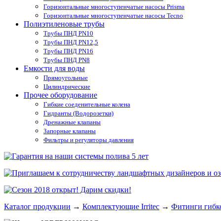
Горизонтальные многоступенчатые насосы Prisma
Горизонтальные многоступенчатые насосы Tecno
Полиэтиленовые трубы
Трубы ПНД PN10
Трубы ПНД PN12,5
Трубы ПНД PN16
Трубы ПНД PN8
Емкости для воды
Прямоугольные
Цилиндрические
Прочее оборудование
Гибкие соеденительные колена
Гидранты (Водорозетки)
Дренажные клапаны
Запорные клапаны
Фильтры и регуляторы давления
Каталог продукции
→
Комплектующие Irritec
→
Фитинги гибк