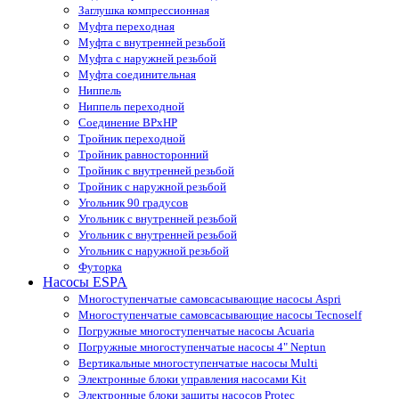
Заглушка компрессионная
Муфта переходная
Муфта с внутренней резьбой
Муфта с наружней резьбой
Муфта соединительная
Ниппель
Ниппель переходной
Соединение ВРхНР
Тройник переходной
Тройник равносторонний
Тройник с внутренней резьбой
Тройник с наружной резьбой
Угольник 90 градусов
Угольник c внутренней резьбой
Угольник с внутренней резьбой
Угольник с наружной резьбой
Футорка
Насосы ESPA
Многоступенчатые самовсасывающие насосы Aspri
Многоступенчатые самовсасывающие насосы Tecnoself
Погружные многоступенчатые насосы Acuaria
Погружные многоступенчатые насосы 4" Neptun
Вертикальные многоступенчатые насосы Multi
Электронные блоки управления насосами Kit
Электронные блоки защиты насосов Protec