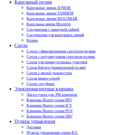
Капельный полив
Капельные линии JUNIOR
Капельные линии TANDEM
Капельные линии MULTIBAR
Капельная линия Minidrip
Соединения с накидной гайкой
Соединения для капельных линий
Краны
Сопла
Cопла с фиксированым сектором полива
Сопла с регулируемым сектором полива
Сопла для прямоугольных участков
Сопла Баблер (прикорневой полив)
Сопла с малой дальностью
Сопла микро-спрей
Сопла струйные
Электромагнитные клапаны
Аксессуары для ЭМ клапанов
Клапаны Hunter серии IBV
Клапаны Hunter серии ICV
Клапаны Hunter серии PGV
Клапаны Hunter серии SRV
Пульты управления
Датчики
Пульты управления серии ICС