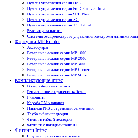
Пульты управления серии Pro-С
Пульты управления серии Pro-С Conventional
Пульты управления серии SRС Plus
Пульты управления серии XС
Пульты управления серии XС Hybrid
Реле запуска насоса
Системы беспроводнрого управления электромагнитными кла
Форсунки MP Rotator
Аксессуары
Роторные насадки серии MP 1000
Роторные насадки серии MP 2000
Роторные насадки серии MP 3000
Роторные насадки серии MP Corner
Роторные насадки серии MP Strips
Комплектующие Irritec
Водоразборные колонки
Герметичное соединение кабелей
Гидранты
Короба ЭМ клапанов
Ниппель PRS с отрезными сегментами
Труба гибкой подводки
Фитинги гибкой подводки
Фитинги с накидной гайкой 1"
Фитинги Irritec
Седелки с резьбовым отводом