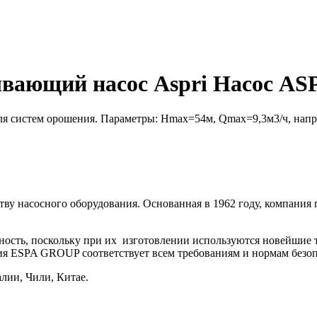
вающий насос Aspri Насос AS
 систем орошения. Параметры: Hmax=54м, Qmax=9,3м3/ч, напря
ву насосного оборудования. Основанная в 1962 году, компания 
ость, поскольку п
ри их
изготовлении используются новейшие т
ия ESPA GROUP соответствует всем требованиям и нормам безо
лии, Чили, Китае.