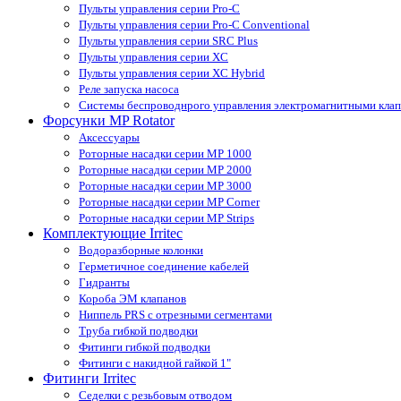
Пульты управления серии Pro-С
Пульты управления серии Pro-С Conventional
Пульты управления серии SRС Plus
Пульты управления серии XС
Пульты управления серии XС Hybrid
Реле запуска насоса
Системы беспроводнрого управления электромагнитными кла
Форсунки MP Rotator
Аксессуары
Роторные насадки серии MP 1000
Роторные насадки серии MP 2000
Роторные насадки серии MP 3000
Роторные насадки серии MP Corner
Роторные насадки серии MP Strips
Комплектующие Irritec
Водоразборные колонки
Герметичное соединение кабелей
Гидранты
Короба ЭМ клапанов
Ниппель PRS с отрезными сегментами
Труба гибкой подводки
Фитинги гибкой подводки
Фитинги с накидной гайкой 1"
Фитинги Irritec
Седелки с резьбовым отводом