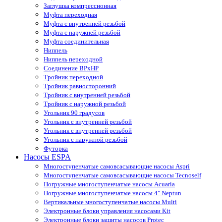
Заглушка компрессионная
Муфта переходная
Муфта с внутренней резьбой
Муфта с наружней резьбой
Муфта соединительная
Ниппель
Ниппель переходной
Соединение ВРхНР
Тройник переходной
Тройник равносторонний
Тройник с внутренней резьбой
Тройник с наружной резьбой
Угольник 90 градусов
Угольник c внутренней резьбой
Угольник с внутренней резьбой
Угольник с наружной резьбой
Футорка
Насосы ESPA
Многоступенчатые самовсасывающие насосы Aspri
Многоступенчатые самовсасывающие насосы Tecnoself
Погружные многоступенчатые насосы Acuaria
Погружные многоступенчатые насосы 4" Neptun
Вертикальные многоступенчатые насосы Multi
Электронные блоки управления насосами Kit
Электронные блоки защиты насосов Protec