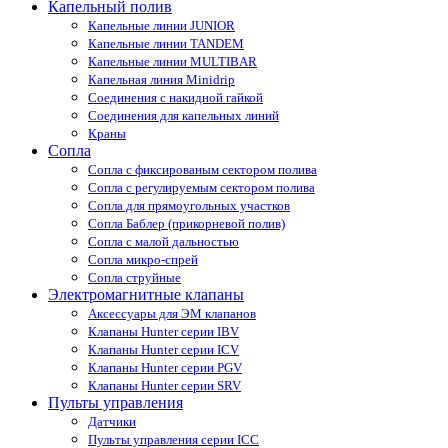
Капельный полив
Капельные линии JUNIOR
Капельные линии TANDEM
Капельные линии MULTIBAR
Капельная линия Minidrip
Соединения с накидной гайкой
Соединения для капельных линий
Краны
Сопла
Cопла с фиксированым сектором полива
Сопла с регулируемым сектором полива
Сопла для прямоугольных участков
Сопла Баблер (прикорневой полив)
Сопла с малой дальностью
Сопла микро-спрей
Сопла струйные
Электромагнитные клапаны
Аксессуары для ЭМ клапанов
Клапаны Hunter серии IBV
Клапаны Hunter серии ICV
Клапаны Hunter серии PGV
Клапаны Hunter серии SRV
Пульты управления
Датчики
Пульты управления серии ICС