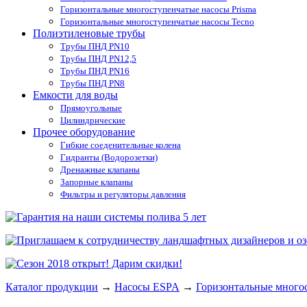
Горизонтальные многоступенчатые насосы Prisma
Горизонтальные многоступенчатые насосы Tecno
Полиэтиленовые трубы
Трубы ПНД PN10
Трубы ПНД PN12,5
Трубы ПНД PN16
Трубы ПНД PN8
Емкости для воды
Прямоугольные
Цилиндрические
Прочее оборудование
Гибкие соеденительные колена
Гидранты (Водорозетки)
Дренажные клапаны
Запорные клапаны
Фильтры и регуляторы давления
Каталог продукции
→
Насосы ESPA
→
Горизонтальные многос