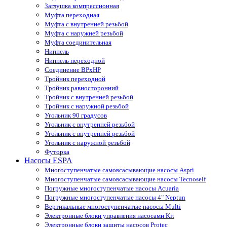
Заглушка компрессионная
Муфта переходная
Муфта с внутренней резьбой
Муфта с наружней резьбой
Муфта соединительная
Ниппель
Ниппель переходной
Соединение ВРхНР
Тройник переходной
Тройник равносторонний
Тройник с внутренней резьбой
Тройник с наружной резьбой
Угольник 90 градусов
Угольник c внутренней резьбой
Угольник с внутренней резьбой
Угольник с наружной резьбой
Футорка
Насосы ESPA
Многоступенчатые самовсасывающие насосы Aspri
Многоступенчатые самовсасывающие насосы Tecnoself
Погружные многоступенчатые насосы Acuaria
Погружные многоступенчатые насосы 4" Neptun
Вертикальные многоступенчатые насосы Multi
Электронные блоки управления насосами Kit
Электронные блоки защиты насосов Protec