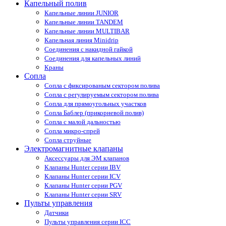
Капельный полив
Капельные линии JUNIOR
Капельные линии TANDEM
Капельные линии MULTIBAR
Капельная линия Minidrip
Соединения с накидной гайкой
Соединения для капельных линий
Краны
Сопла
Cопла с фиксированым сектором полива
Сопла с регулируемым сектором полива
Сопла для прямоугольных участков
Сопла Баблер (прикорневой полив)
Сопла с малой дальностью
Сопла микро-спрей
Сопла струйные
Электромагнитные клапаны
Аксессуары для ЭМ клапанов
Клапаны Hunter серии IBV
Клапаны Hunter серии ICV
Клапаны Hunter серии PGV
Клапаны Hunter серии SRV
Пульты управления
Датчики
Пульты управления серии ICС