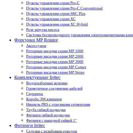
Пульты управления серии Pro-С
Пульты управления серии Pro-С Conventional
Пульты управления серии SRС Plus
Пульты управления серии XС
Пульты управления серии XС Hybrid
Реле запуска насоса
Системы беспроводнрого управления электромагнитными кла
Форсунки MP Rotator
Аксессуары
Роторные насадки серии MP 1000
Роторные насадки серии MP 2000
Роторные насадки серии MP 3000
Роторные насадки серии MP Corner
Роторные насадки серии MP Strips
Комплектующие Irritec
Водоразборные колонки
Герметичное соединение кабелей
Гидранты
Короба ЭМ клапанов
Ниппель PRS с отрезными сегментами
Труба гибкой подводки
Фитинги гибкой подводки
Фитинги с накидной гайкой 1"
Фитинги Irritec
Седелки с резьбовым отводом