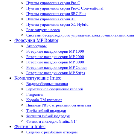
Пульты управления серии Pro-С
Пульты управления серии Pro-С Conventional
Пульты управления серии SRС Plus
Пульты управления серии XС
Пульты управления серии XС Hybrid
Реле запуска насоса
Системы беспроводнрого управления электромагнитными кла
Форсунки MP Rotator
Аксессуары
Роторные насадки серии MP 1000
Роторные насадки серии MP 2000
Роторные насадки серии MP 3000
Роторные насадки серии MP Corner
Роторные насадки серии MP Strips
Комплектующие Irritec
Водоразборные колонки
Герметичное соединение кабелей
Гидранты
Короба ЭМ клапанов
Ниппель PRS с отрезными сегментами
Труба гибкой подводки
Фитинги гибкой подводки
Фитинги с накидной гайкой 1"
Фитинги Irritec
Седелки с резьбовым отводом