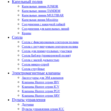
Капельный полив
Капельные линии JUNIOR
Капельные линии TANDEM
Капельные линии MULTIBAR
Капельная линия Minidrip
Соединения с накидной гайкой
Соединения для капельных линий
Краны
Сопла
Cопла с фиксированым сектором полива
Сопла с регулируемым сектором полива
Сопла для прямоугольных участков
Сопла Баблер (прикорневой полив)
Сопла с малой дальностью
Сопла микро-спрей
Сопла струйные
Электромагнитные клапаны
Аксессуары для ЭМ клапанов
Клапаны Hunter серии IBV
Клапаны Hunter серии ICV
Клапаны Hunter серии PGV
Клапаны Hunter серии SRV
Пульты управления
Датчики
Пульты управления серии ICС