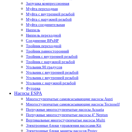
Заглушка компрессионная
Муфта переходная
Муфта с внутренней резьбой
Муфта с наружней резьбой
Муфта соединительная
Ниппель
Ниппель переходной
Соединение ВРхНР
Тройник переходной
Тройник равносторонний
Тройник с внутренней резьбой
Тройник с наружной резьбой
Угольник 90 градусов
Угольник c внутренней резьбой
Угольник с внутренней резьбой
Угольник с наружной резьбой
Футорка
Насосы ESPA
Многоступенчатые самовсасывающие насосы Aspri
Многоступенчатые самовсасывающие насосы Tecnoself
Погружные многоступенчатые насосы Acuaria
Погружные многоступенчатые насосы 4" Neptun
Вертикальные многоступенчатые насосы Multi
Электронные блоки управления насосами Kit
Электронные блоки защиты насосов Protec