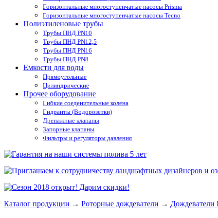
Горизонтальные многоступенчатые насосы Prisma
Горизонтальные многоступенчатые насосы Tecno
Полиэтиленовые трубы
Трубы ПНД PN10
Трубы ПНД PN12,5
Трубы ПНД PN16
Трубы ПНД PN8
Емкости для воды
Прямоугольные
Цилиндрические
Прочее оборудование
Гибкие соеденительные колена
Гидранты (Водорозетки)
Дренажные клапаны
Запорные клапаны
Фильтры и регуляторы давления
Каталог продукции
→
Роторные дождеватели
→
Дождеватели H