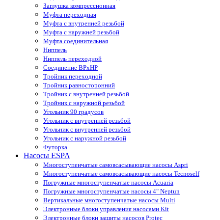
Заглушка компрессионная
Муфта переходная
Муфта с внутренней резьбой
Муфта с наружней резьбой
Муфта соединительная
Ниппель
Ниппель переходной
Соединение ВРхНР
Тройник переходной
Тройник равносторонний
Тройник с внутренней резьбой
Тройник с наружной резьбой
Угольник 90 градусов
Угольник c внутренней резьбой
Угольник с внутренней резьбой
Угольник с наружной резьбой
Футорка
Насосы ESPA
Многоступенчатые самовсасывающие насосы Aspri
Многоступенчатые самовсасывающие насосы Tecnoself
Погружные многоступенчатые насосы Acuaria
Погружные многоступенчатые насосы 4" Neptun
Вертикальные многоступенчатые насосы Multi
Электронные блоки управления насосами Kit
Электронные блоки защиты насосов Protec