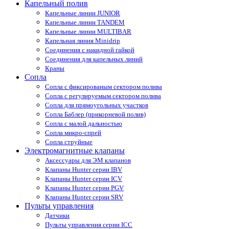
Капельный полив
Капельные линии JUNIOR
Капельные линии TANDEM
Капельные линии MULTIBAR
Капельная линия Minidrip
Соединения с накидной гайкой
Соединения для капельных линий
Краны
Сопла
Cопла с фиксированым сектором полива
Сопла с регулируемым сектором полива
Сопла для прямоугольных участков
Сопла Баблер (прикорневой полив)
Сопла с малой дальностью
Сопла микро-спрей
Сопла струйные
Электромагнитные клапаны
Аксессуары для ЭМ клапанов
Клапаны Hunter серии IBV
Клапаны Hunter серии ICV
Клапаны Hunter серии PGV
Клапаны Hunter серии SRV
Пульты управления
Датчики
Пульты управления серии ICС