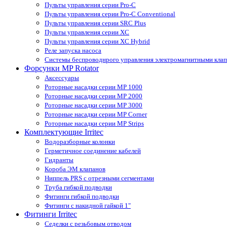
Пульты управления серии Pro-С
Пульты управления серии Pro-С Conventional
Пульты управления серии SRС Plus
Пульты управления серии XС
Пульты управления серии XС Hybrid
Реле запуска насоса
Системы беспроводнрого управления электромагнитными кла
Форсунки MP Rotator
Аксессуары
Роторные насадки серии MP 1000
Роторные насадки серии MP 2000
Роторные насадки серии MP 3000
Роторные насадки серии MP Corner
Роторные насадки серии MP Strips
Комплектующие Irritec
Водоразборные колонки
Герметичное соединение кабелей
Гидранты
Короба ЭМ клапанов
Ниппель PRS с отрезными сегментами
Труба гибкой подводки
Фитинги гибкой подводки
Фитинги с накидной гайкой 1"
Фитинги Irritec
Седелки с резьбовым отводом